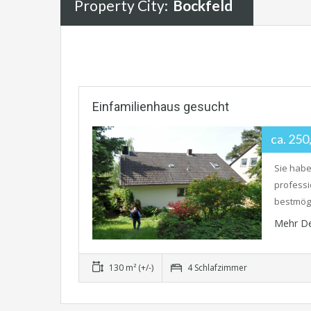
Property City:
Bockfeld
Einfamilienhaus gesucht
ca. 25
Sie habe
professi
bestmögl
Mehr De
130 m² (+/-)
4 Schlafzimmer