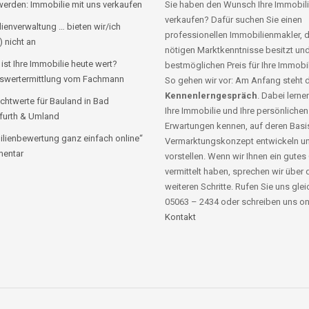
erden: Immobilie mit uns verkaufen
Sie haben den Wunsch Ihre Immobili
verkaufen? Dafür suchen Sie einen
ienverwaltung … bieten wir/ich
professionellen Immobilienmakler, d
) nicht an
nötigen Marktkenntnisse besitzt un
 ist Ihre Immobilie heute wert?
bestmöglichen Preis für Ihre Immobil
swertermittlung vom Fachmann
So gehen wir vor: Am Anfang steht 
Kennenlerngespräch
. Dabei lernen
chtwerte für Bauland in Bad
Ihre Immobilie und Ihre persönlichen
furth & Umland
Erwartungen kennen, auf deren Basis
lienbewertung ganz einfach online“
Vermarktungskonzept entwickeln u
entar
vorstellen. Wenn wir Ihnen ein gutes
vermittelt haben, sprechen wir über 
weiteren Schritte. Rufen Sie uns glei
05063 – 2434 oder schreiben uns on
Kontakt