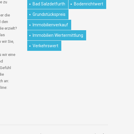
e zu
Bad Salzdetfurth
Bodenrichtwert
Grundstückspreis
er die
d den
Immobilienverkauf
ie erzielt?
das
Immobilien Wertermittlung
 wir Sie,
Verkehrswert
 wir eine
nd
 Gefühl
die
ch an:
line: