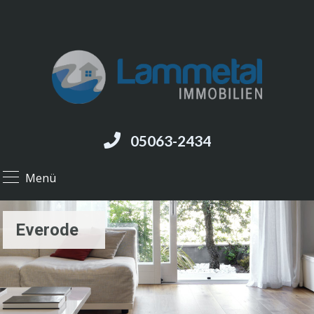
05063-2434
Menü
Everode