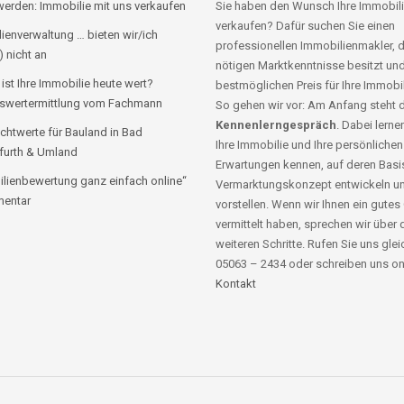
erden: Immobilie mit uns verkaufen
Sie haben den Wunsch Ihre Immobili
verkaufen? Dafür suchen Sie einen
ienverwaltung … bieten wir/ich
professionellen Immobilienmakler, d
) nicht an
nötigen Marktkenntnisse besitzt un
 ist Ihre Immobilie heute wert?
bestmöglichen Preis für Ihre Immobil
swertermittlung vom Fachmann
So gehen wir vor: Am Anfang steht 
Kennenlerngespräch
. Dabei lernen
chtwerte für Bauland in Bad
Ihre Immobilie und Ihre persönlichen
furth & Umland
Erwartungen kennen, auf deren Basis
lienbewertung ganz einfach online“
Vermarktungskonzept entwickeln u
entar
vorstellen. Wenn wir Ihnen ein gutes
vermittelt haben, sprechen wir über 
weiteren Schritte. Rufen Sie uns glei
05063 – 2434 oder schreiben uns on
Kontakt