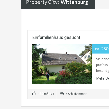
Property City:
Wittenburg
Einfamilienhaus gesucht
ca. 25
Sie habe
professi
bestmögl
Mehr De
130 m² (+/-)
4 Schlafzimmer