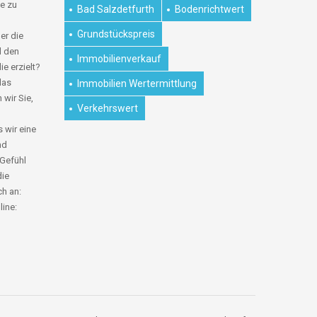
e zu
Bad Salzdetfurth
Bodenrichtwert
Grundstückspreis
er die
d den
Immobilienverkauf
ie erzielt?
das
Immobilien Wertermittlung
 wir Sie,
Verkehrswert
 wir eine
nd
 Gefühl
die
ch an:
line: