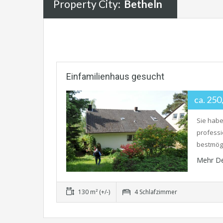
Property City:
Betheln
Einfamilienhaus gesucht
ca. 25
Sie habe
professi
bestmögl
Mehr De
130 m² (+/-)
4 Schlafzimmer