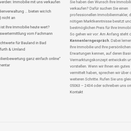
erden: Immobilie mit uns verkaufen
Sie haben den Wunsch Ihre Immobili
verkaufen? Dafür suchen Sie einen
ienverwaltung … bieten wir/ich
professionellen Immobilienmakler, d
) nicht an
nötigen Marktkenntnisse besitzt un
 ist Ihre Immobilie heute wert?
bestmöglichen Preis für Ihre Immobil
swertermittlung vom Fachmann
So gehen wir vor: Am Anfang steht 
Kennenlerngespräch
. Dabei lernen
chtwerte für Bauland in Bad
Ihre Immobilie und Ihre persönlichen
furth & Umland
Erwartungen kennen, auf deren Basis
lienbewertung ganz einfach online“
Vermarktungskonzept entwickeln u
entar
vorstellen. Wenn wir Ihnen ein gutes
vermittelt haben, sprechen wir über 
weiteren Schritte. Rufen Sie uns glei
05063 – 2434 oder schreiben uns on
Kontakt