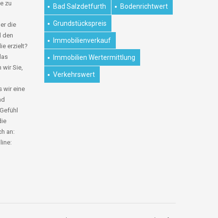
e zu
Bad Salzdetfurth
Bodenrichtwert
Grundstückspreis
er die
d den
Immobilienverkauf
ie erzielt?
das
Immobilien Wertermittlung
 wir Sie,
Verkehrswert
 wir eine
nd
 Gefühl
die
ch an:
line: