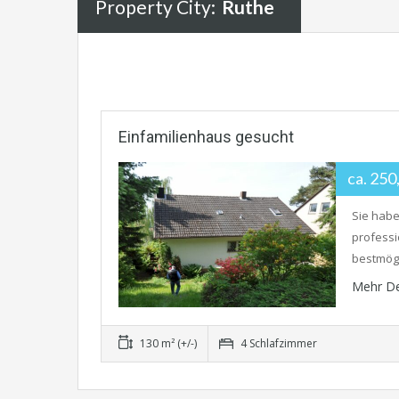
Property City:
Ruthe
Einfamilienhaus gesucht
ca. 25
Sie habe
professi
bestmögl
Mehr De
130 m² (+/-)
4 Schlafzimmer