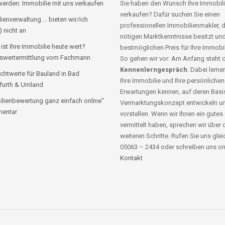
erden: Immobilie mit uns verkaufen
Sie haben den Wunsch Ihre Immobili
verkaufen? Dafür suchen Sie einen
ienverwaltung … bieten wir/ich
professionellen Immobilienmakler, d
) nicht an
nötigen Marktkenntnisse besitzt un
 ist Ihre Immobilie heute wert?
bestmöglichen Preis für Ihre Immobil
swertermittlung vom Fachmann
So gehen wir vor: Am Anfang steht 
Kennenlerngespräch
. Dabei lernen
chtwerte für Bauland in Bad
Ihre Immobilie und Ihre persönlichen
furth & Umland
Erwartungen kennen, auf deren Basis
lienbewertung ganz einfach online“
Vermarktungskonzept entwickeln u
entar
vorstellen. Wenn wir Ihnen ein gutes
vermittelt haben, sprechen wir über 
weiteren Schritte. Rufen Sie uns glei
05063 – 2434 oder schreiben uns on
Kontakt