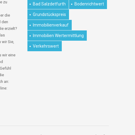
e zu
Bad Salzdetfurth
Bodenrichtwert
Grundstückspreis
er die
d den
Immobilienverkauf
ie erzielt?
das
Immobilien Wertermittlung
 wir Sie,
Verkehrswert
 wir eine
nd
 Gefühl
die
ch an:
line: