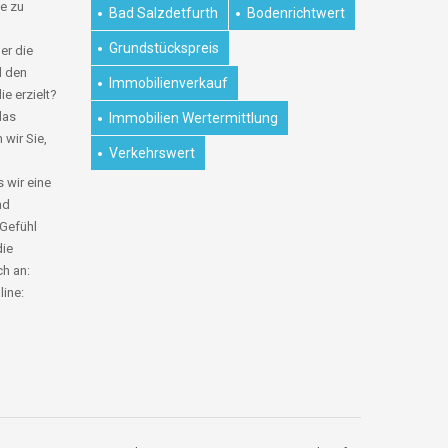
e zu
Bad Salzdetfurth
Bodenrichtwert
Grundstückspreis
er die
d den
Immobilienverkauf
ie erzielt?
das
Immobilien Wertermittlung
 wir Sie,
Verkehrswert
 wir eine
nd
 Gefühl
die
ch an:
line: