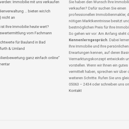
erden: Immobilie mit uns verkaufen
Sie haben den Wunsch Ihre Immobili
verkaufen? Dafür suchen Sie einen
ienverwaltung … bieten wir/ich
professionellen Immobilienmakler, d
) nicht an
nötigen Marktkenntnisse besitzt un
 ist Ihre Immobilie heute wert?
bestmöglichen Preis für Ihre Immobil
swertermittlung vom Fachmann
So gehen wir vor: Am Anfang steht 
Kennenlerngespräch
. Dabei lernen
chtwerte für Bauland in Bad
Ihre Immobilie und Ihre persönlichen
furth & Umland
Erwartungen kennen, auf deren Basis
lienbewertung ganz einfach online“
Vermarktungskonzept entwickeln u
entar
vorstellen. Wenn wir Ihnen ein gutes
vermittelt haben, sprechen wir über 
weiteren Schritte. Rufen Sie uns glei
05063 – 2434 oder schreiben uns on
Kontakt