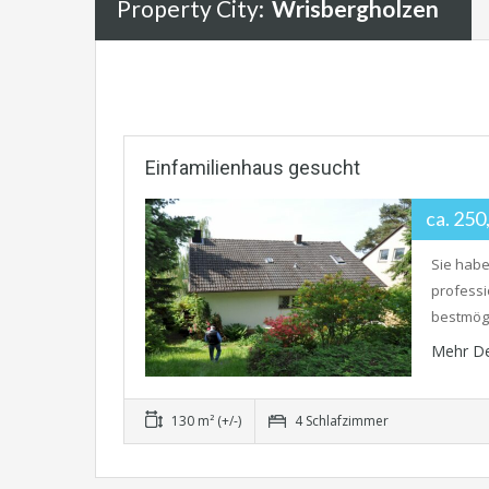
Property City:
Wrisbergholzen
Einfamilienhaus gesucht
ca. 25
Sie habe
professi
bestmögl
Mehr De
130 m² (+/-)
4 Schlafzimmer